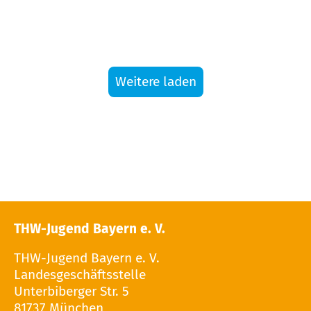
Weitere laden
THW-Jugend Bayern e. V.
THW-Jugend Bayern e. V.
Landesgeschäftsstelle
Unterbiberger Str. 5
81737 München