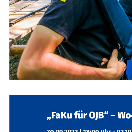
„FaKu für OJB“ – W
30.09.2022
|
18:00 Uhr
-
02.10