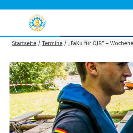
Startseite
/
Termine
/
„FaKu für OJB“ – Wochen