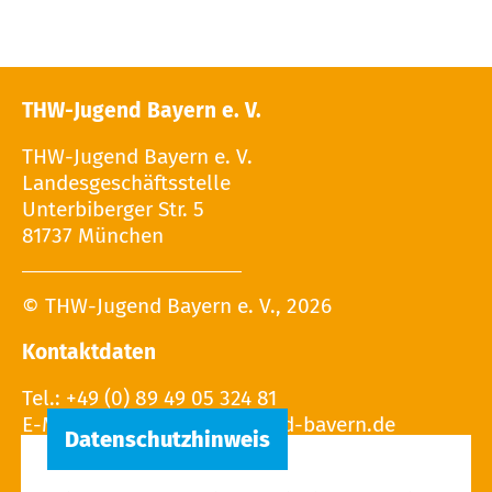
THW-Jugend Bayern e. V.
THW-Jugend Bayern e. V.
Landesgeschäftsstelle
Unterbiberger Str. 5
81737 München
© THW-Jugend Bayern e. V., 2026
Kontaktdaten
Tel.: +49 (0) 89 49 05 324 81
E-Mail: