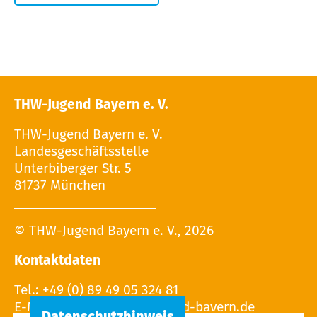
THW-Jugend Bayern e. V.
THW-Jugend Bayern e. V.
Landesgeschäftsstelle
Unterbiberger Str. 5
81737 München
© THW-Jugend Bayern e. V., 2026
Kontaktdaten
Tel.: +49 (0) 89 49 05 324 81
E-Mail: