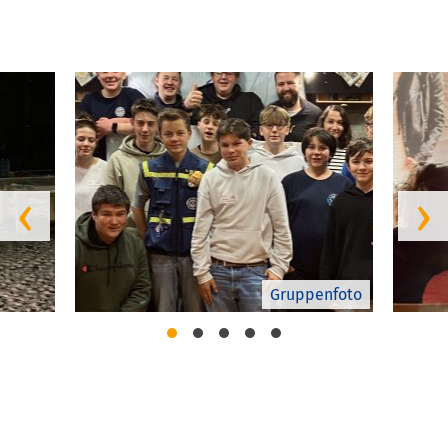
‹
›
Gruppenfoto