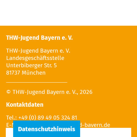
THW-Jugend Bayern e. V.
THW-Jugend Bayern e. V.
Landesgeschäftsstelle
Unterbiberger Str. 5
81737 München
© THW-Jugend Bayern e. V., 2026
Kontaktdaten
Tel.: +49 (0) 89 49 05 324 81
E-Mail: