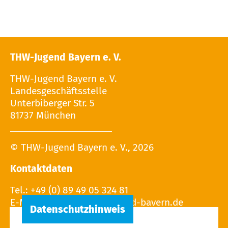
THW-Jugend Bayern e. V.
THW-Jugend Bayern e. V.
Landesgeschäftsstelle
Unterbiberger Str. 5
81737 München
© THW-Jugend Bayern e. V., 2026
Kontaktdaten
Tel.: +49 (0) 89 49 05 324 81
E-Mail: