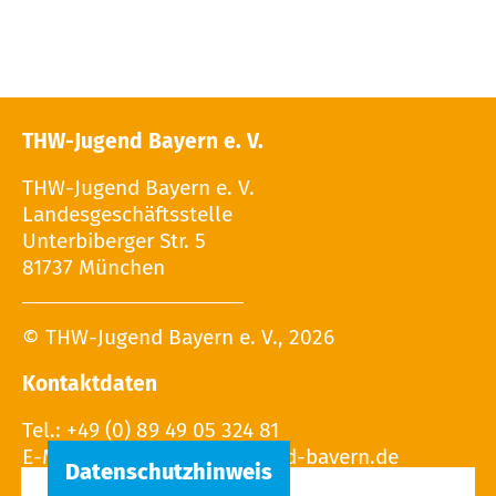
THW-Jugend Bayern e. V.
THW-Jugend Bayern e. V.
Landesgeschäftsstelle
Unterbiberger Str. 5
81737 München
© THW-Jugend Bayern e. V., 2026
Kontaktdaten
Tel.: +49 (0) 89 49 05 324 81
E-Mail: