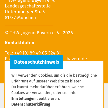
THW-Jugend Bayern e. V.
Landesgeschäftsstelle
Unterbiberger Str. 5
81737 München
© THW-Jugend Bayern e. V., 2026
Kontaktdaten
Tel.: +49 (0) 89 49 05 324 81
E-Mail:
Wir verwenden Cookies, um dir die bestmögliche
Erfahrung auf unserer Website zu bieten.
Du kannst mehr darüber erfahren, welche
Cookies wir verwenden, oder sie unter
Impressum
Einstellungen
deaktivieren.
Datenschutzerklärung
Datenschutzerklärung