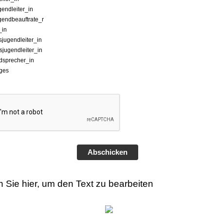
gendleiter_in
gendbeauftrate_r
_in
sjugendleiter_in
jugendleiter_in
dsprecher_in
ges
Abschicken
n Sie hier, um den Text zu bearbeiten