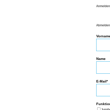
Anmelden
Abmelden
Vornam
Name
E-Mail*
Funktio
Junghe