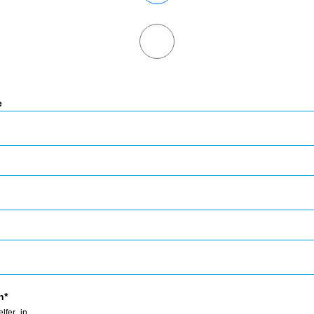
e
n*
lfer_in