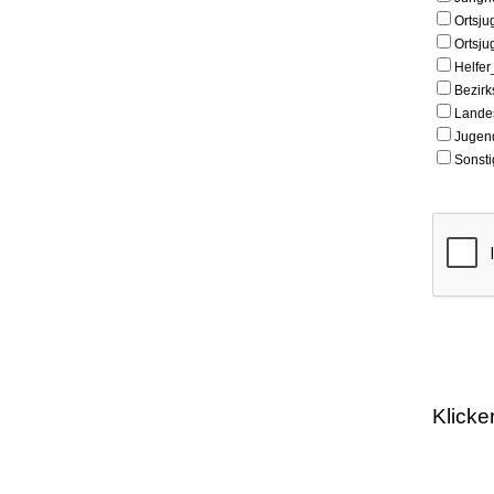
Ortsju
Ortsju
Helfer
Bezirk
Landes
Jugen
Sonsti
Klicke