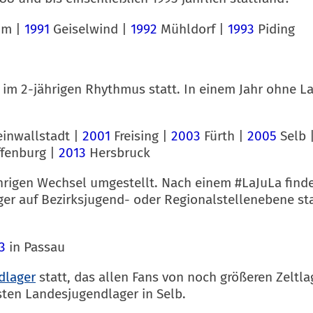
im |
1991
Geiselwind |
1992
Mühldorf |
1993
Piding
 im 2-jährigen Rhythmus statt. In einem Jahr ohne 
inwallstadt |
2001
Freising |
2003
Fürth |
2005
Selb 
fenburg |
2013
Hersbruck
rigen Wechsel umgestellt. Nach einem #LaJuLa finde
ager auf Bezirksjugend- oder Regionalstellenebene st
23
in Passau
dlager
statt, das
allen Fans von noch größeren Zeltl
sten Landesjugendlager in Selb.