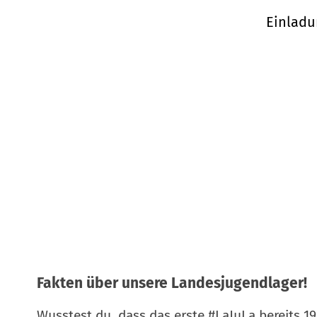
Einladu
Fakten über unsere Landesj
ugendlager!
Wusstest du, dass das erste #LaJuLa bereits 19