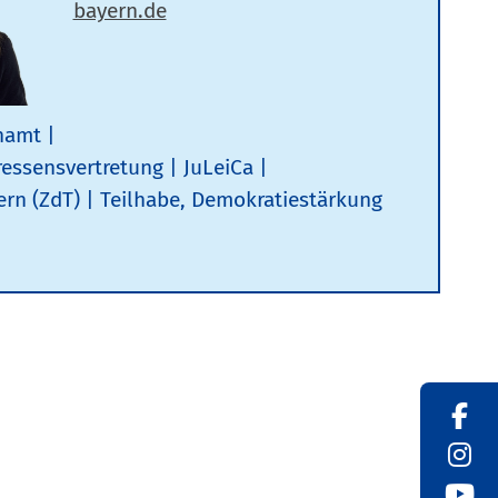
namt
ressensvertretung
JuLeiCa
ern (ZdT)
Teilhabe, Demokratiestärkung