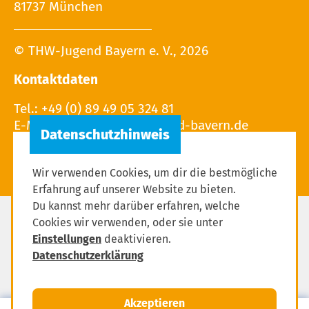
81737 München
© THW-Jugend Bayern e. V., 2026
Kontaktdaten
Tel.: +49 (0) 89 49 05 324 81
E-Mail:
Wir verwenden Cookies, um dir die bestmögliche
Erfahrung auf unserer Website zu bieten.
Du kannst mehr darüber erfahren, welche
Cookies wir verwenden, oder sie unter
Impressum
Einstellungen
deaktivieren.
Datenschutzerklärung
Datenschutzerklärung
Einstellungen zum Datenschutz
Akzeptieren