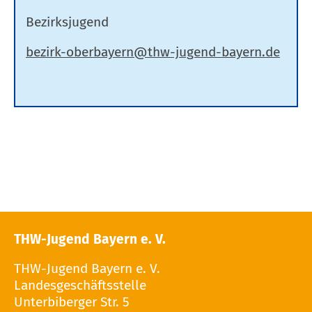
Bezirksjugend
THW-Jugend Bayern e. V.
THW-Jugend Bayern e. V.
Landesgeschäftsstelle
Unterbiberger Str. 5