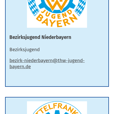
Bezirksjugend Niederbayern
Bezirksjugend