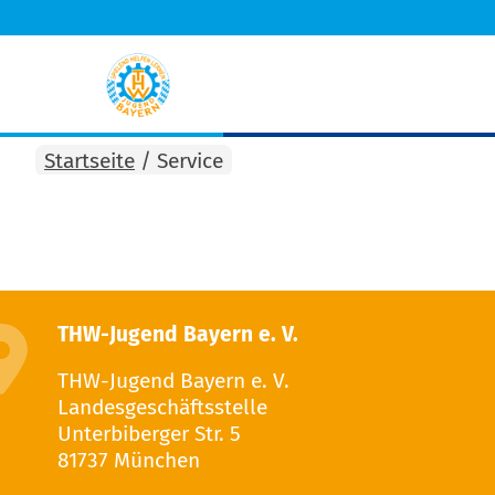
Startseite
/
Service
THW-Jugend Bayern e. V.
THW-Jugend Bayern e. V.
Landesgeschäftsstelle
Unterbiberger Str. 5
81737 München