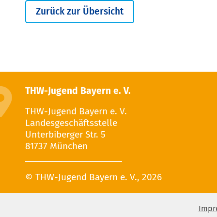
Zurück zur Übersicht
THW-Jugend Bayern e. V.
THW-Jugend Bayern e. V.
Landesgeschäftsstelle
Unterbiberger Str. 5
81737 München
© THW-Jugend Bayern e. V., 2026
Impr