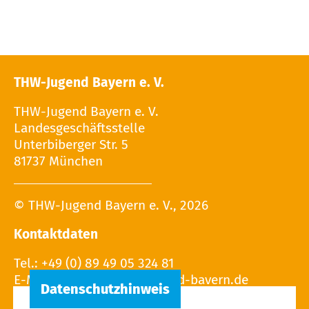
THW-Jugend Bayern e. V.
THW-Jugend Bayern e. V.
Landesgeschäftsstelle
Unterbiberger Str. 5
81737 München
© THW-Jugend Bayern e. V., 2026
Kontaktdaten
Tel.: +49 (0) 89 49 05 324 81
E-Mail: