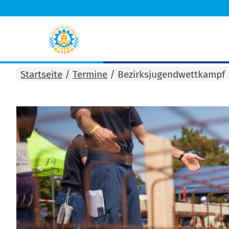
Startseite
/
Termine
/
Bezirksjugendwettkampf