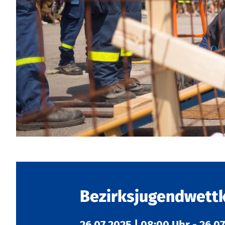
Bezirksjugendwett
26.07.2025
|
08:00 Uhr
-
26.0