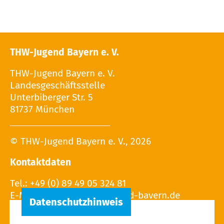
THW-Jugend Bayern e. V.
THW-Jugend Bayern e. V.
Landesgeschäftsstelle
Unterbiberger Str. 5
81737 München
© THW-Jugend Bayern e. V., 2026
Kontaktdaten
Tel.: +49 (0) 89 49 05 324 81
E-Mail: