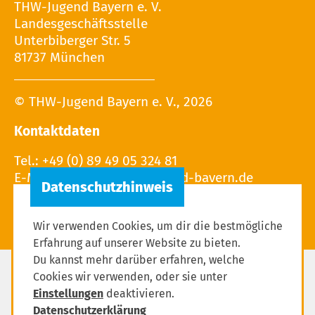
THW-Jugend Bayern e. V.
Landesgeschäftsstelle
Unterbiberger Str. 5
81737 München
© THW-Jugend Bayern e. V., 2026
Kontaktdaten
Tel.: +49 (0) 89 49 05 324 81
E-Mail:
Wir verwenden Cookies, um dir die bestmögliche
Erfahrung auf unserer Website zu bieten.
Du kannst mehr darüber erfahren, welche
Cookies wir verwenden, oder sie unter
Impressum
Einstellungen
deaktivieren.
Datenschutzerklärung
Datenschutzerklärung