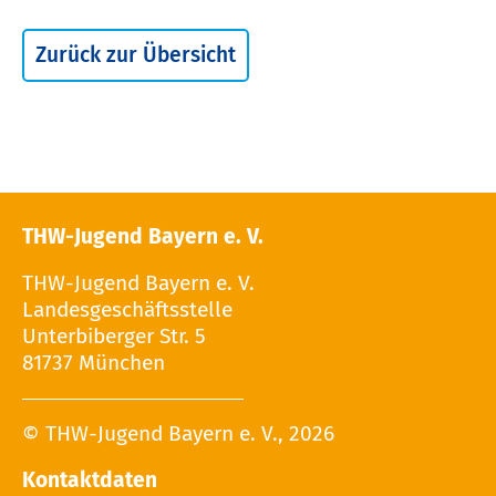
Zurück zur Übersicht
THW-Jugend Bayern e. V.
THW-Jugend Bayern e. V.
Landesgeschäftsstelle
Unterbiberger Str. 5
81737 München
© THW-Jugend Bayern e. V., 2026
Kontaktdaten