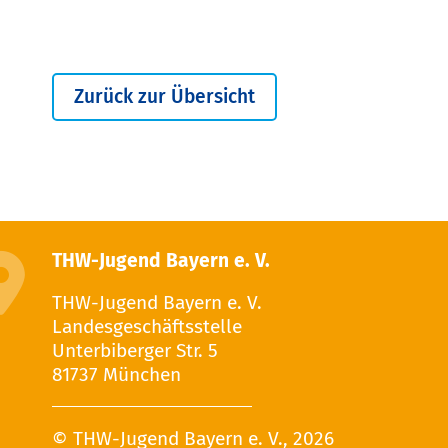
Zurück zur Übersicht
THW-Jugend Bayern e. V.
THW-Jugend Bayern e. V.
Landesgeschäftsstelle
Unterbiberger Str. 5
81737 München
© THW-Jugend Bayern e. V., 2026