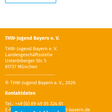
THW-Jugend Bayern e. V.
THW-Jugend Bayern e. V.
Landesgeschäftsstelle
Unterbiberger Str. 5
81737 München
© THW-Jugend Bayern e. V., 2026
Kontaktdaten
Tel.: +49 (0) 89 49 05 324 81
E-Mail: