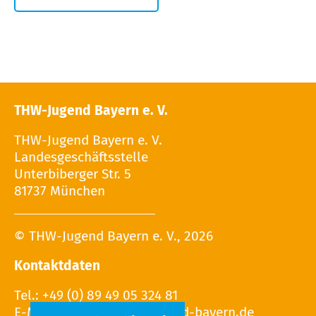
THW-Jugend Bayern e. V.
THW-Jugend Bayern e. V.
Landesgeschäftsstelle
Unterbiberger Str. 5
81737 München
© THW-Jugend Bayern e. V., 2026
Kontaktdaten
Tel.: +49 (0) 89 49 05 324 81
E-Mail: