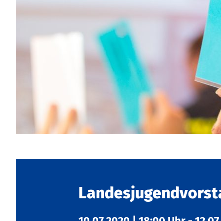
Landesjugendvorst
10.07.2020
|
18:00 Uhr
-
12.07