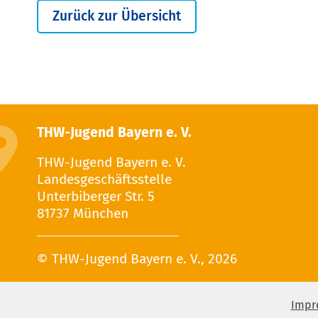
Zurück zur Übersicht
THW-Jugend Bayern e. V.
THW-Jugend Bayern e. V.
Landesgeschäftsstelle
Unterbiberger Str. 5
81737 München
© THW-Jugend Bayern e. V., 2026
Impr