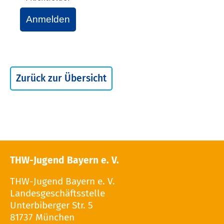
Anmelden
Zurück zur Übersicht
THW-Jugend Bayern e. V.
THW-Jugend Bayern e. V.
Landesgeschäftsstelle
Unterbiberger Str. 5
81737 München